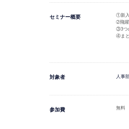
①新
セミナー概要
➁飛
③3
④ま
人事
対象者
無料
参加費