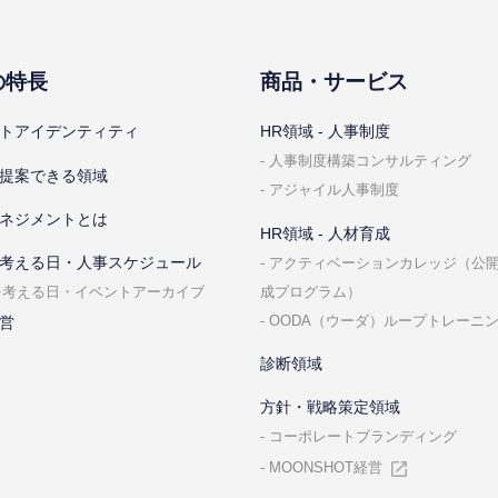
の特⻑
商品・サービス
トアイデンティティ
HR領域 - ⼈事制度
⼈事制度構築コンサルティング
提案できる領域
アジャイル⼈事制度
ネジメントとは
HR領域 - ⼈材育成
考える⽇・⼈事スケジュール
アクティベーションカレッジ（公
成プログラム）
を考える⽇・イベントアーカイブ
OODA（ウーダ）ループトレーニ
営
診断領域
⽅針・戦略策定領域
コーポレートブランディング
MOONSHOT経営