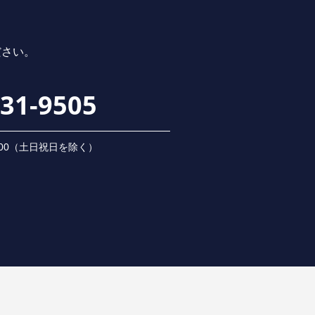
ださい。
231-9505
 18:00（⼟⽇祝⽇を除く）