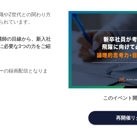
職やZ世代との関わり方
られています。
講師の目線から、新入社
に必要な3つの力をご紹
ーの録画配信となりま
このイベント
再開催リ