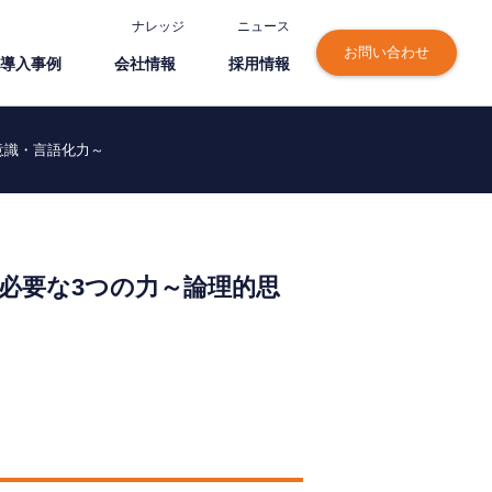
ナレッジ
ニュース
お問い合わせ
導⼊事例
会社情報
採⽤情報
意識・言語化力～
て必要な3つの力～論理的思