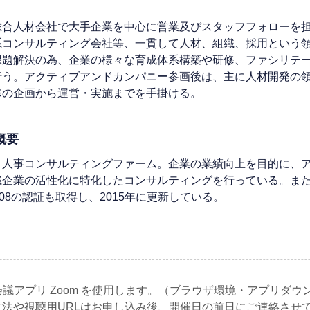
総合人材会社で大手企業を中心に営業及びスタッフフォローを
系コンサルティング会社等、一貫して人材、組織、採用という
課題解決の為、企業の様々な育成体系構築や研修、ファシリテ
行う。アクティブアンドカンパニー参画後は、主に人材開発の
修の企画から運営・実施までを手掛ける。
概要
・人事コンサルティングファーム。企業の業績向上を目的に、
企業の活性化に特化したコンサルティングを行っている。また、コ
008の認証も取得し、2015年に更新している。
会議アプリ Zoom を使用します。（ブラウザ環境・アプリダ
方法や視聴用URLはお申し込み後、開催日の前日にご連絡させ