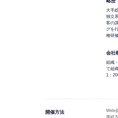
略歴
大手
独立
客の
グを
種研
会社
組織
て組織
1：2
Web
開催方法
接続