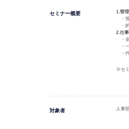
1.管
セミナー概要
・管
・的
2.仕
・全
・一
・代
※セ
人事
対象者