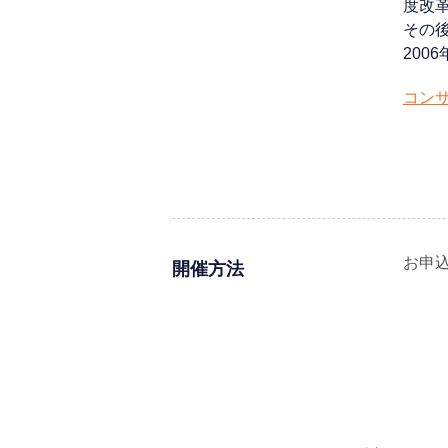
度改
その
200
コン
お申
開催方法