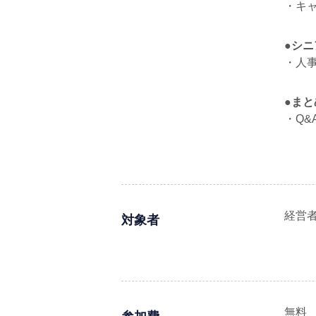
・キ
●シ
・人
●まと
・Q&
経営
対象者
無料