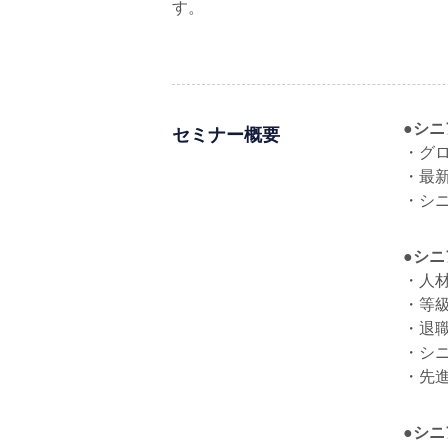
す。
●シ
セミナー概要
・グ
・最
・シ
●シ
・人
・等
・退
・シ
・先
●シ