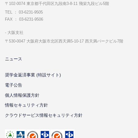
〒102-0074 東京都千代⽥区九段南3-8-11 飛栄九段ビル5階
TEL ： 03-6231-9505
FAX ： 03-6231-9506
⼤阪⽀社
〒530-0047 ⼤阪府⼤阪市北区⻄天満5-10-17 ⻄天満パークビル7階
ニュース
奨学金返済事業 (特設サイト)
電子公告
個⼈情報保護⽅針
情報セキュリティ⽅針
クラウドサービス情報セキュリティ方針