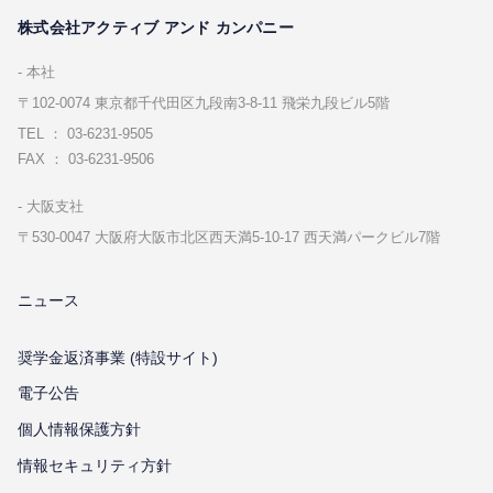
株式会社アクティブ アンド カンパニー
本社
〒102-0074 東京都千代⽥区九段南3-8-11 飛栄九段ビル5階
TEL ： 03-6231-9505
FAX ： 03-6231-9506
⼤阪⽀社
〒530-0047 ⼤阪府⼤阪市北区⻄天満5-10-17 ⻄天満パークビル7階
ニュース
奨学金返済事業 (特設サイト)
電子公告
個⼈情報保護⽅針
情報セキュリティ⽅針