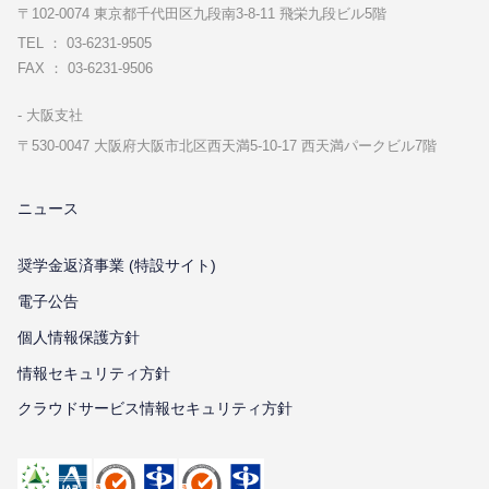
〒102-0074 東京都千代⽥区九段南3-8-11 飛栄九段ビル5階
TEL ： 03-6231-9505
FAX ： 03-6231-9506
⼤阪⽀社
〒530-0047 ⼤阪府⼤阪市北区⻄天満5-10-17 ⻄天満パークビル7階
ニュース
奨学金返済事業 (特設サイト)
電子公告
個⼈情報保護⽅針
情報セキュリティ⽅針
クラウドサービス情報セキュリティ方針