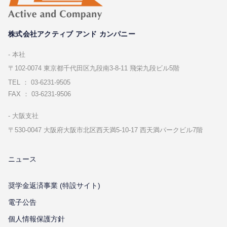
株式会社アクティブ アンド カンパニー
本社
〒102-0074 東京都千代⽥区九段南3-8-11 飛栄九段ビル5階
TEL ： 03-6231-9505
FAX ： 03-6231-9506
⼤阪⽀社
〒530-0047 ⼤阪府⼤阪市北区⻄天満5-10-17 ⻄天満パークビル7階
ニュース
奨学金返済事業 (特設サイト)
電子公告
個⼈情報保護⽅針