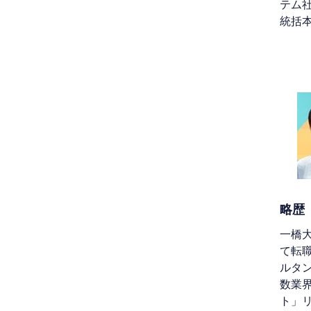
テム
統括
略歴
一橋
て転
ルタ
数業界
ト」