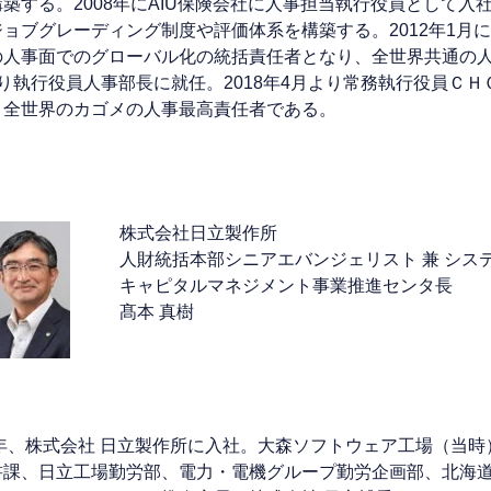
築する。2008年にAIU保険会社に人事担当執行役員として
ジョブグレーディング制度や評価体系を構築する。2012年1月
の人事面でのグローバル化の統括責任者となり、全世界共通の人事
より執行役員人事部長に就任。2018年4月より常務執行役員Ｃ
く全世界のカゴメの人事最高責任者である。
株式会社日立製作所
人財統括本部シニアエバンジェリスト 兼 シス
キャピタルマネジメント事業推進センタ長
髙本 真樹
86年、株式会社 日立製作所に入社。大森ソフトウェア工場（当
書課、日立工場勤労部、電力・電機グループ勤労企画部、北海