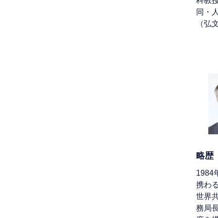
科教
同・
（弘文
略歴
19
携わる
世界
務局