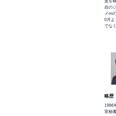
度を構
自の
メ㈱
0月
でな
略歴
19
室秘