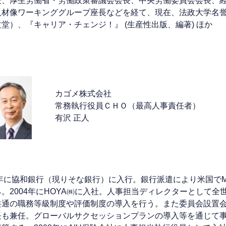
授、厚生労働省・労働政策審議会会長、中央労働委員会会長、
人材像ワーキンググループ座長などを経て、現在、法政大学名
堂）、『キャリア・チェンジ！』 (生産性出版、編著) ほか
カゴメ株式会社
常務執行役員ＣＨＯ（最高人事責任者）
有沢 正人
84年に協和銀行（現りそな銀行）に入行。銀行派遣により米国で
。2004年にHOYA㈱に入社。人事担当ディレクターとして全
共通の職務等級制度や評価制度の導入を行う。また委員会設置
長も兼任。グローバルサクセッションプランの導入等を通じて