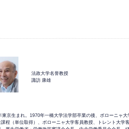
法政大学名誉教授
諏訪 康雄
7年東京生まれ。1970年一橋大学法学部卒業の後、ボローニャ
士課程（単位取得）、ボローニャ大学客員教授、トレント大学