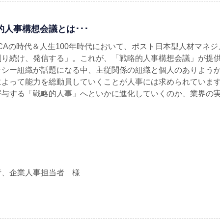
的人事構想会議とは･･･
UCAの時代＆人生100年時代において、ポスト日本型人材マネ
創り続け、発信する」。これが、「戦略的人事構想会議」が提供
ラシー組織が話題になる中、主従関係の組織と個人のありよう
によって能力を総動員していくことが人事には求められていま
寄与する「戦略的人事」へといかに進化していくのか、業界の
者、企業人事担当者 様