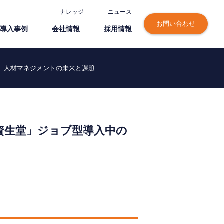
ナレッジ
ニュース
お問い合わせ
導⼊事例
会社情報
採⽤情報
語る、人材マネジメントの未来と課題
立・資生堂」ジョブ型導入中の