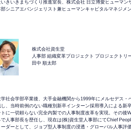
社いきいきまちづくり推進室長、株式会社 日立博愛ヒューマン
本部シニアエバンジェリスト兼ヒューマンキャピタルマネジメ
株式会社資生堂
人事部 組織変革プロジェクト プロジェクトリ
田中 順太郎
大学社会学部卒業後、大手金融機関から1999年にメルセデス・
職し、当時前例のない職種別新卒インターン採用導入による新卒
ントに一切頼らない完全内製での人事制度改革を実現。その後W
で人事部長を歴任し、現在は(株)資生堂人事部にてChief Peopl
リーダーとして、ジョブ型人事制度の浸透・グローバル人事評