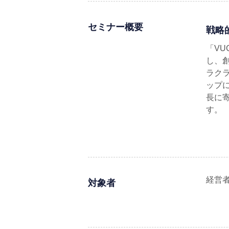
セミナー概要
戦略
「V
し、
ラク
ップ
長に
す。
経営
対象者