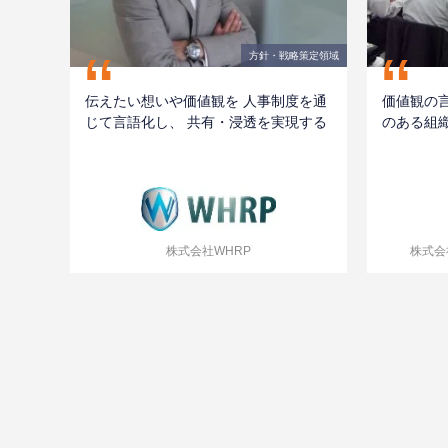
“
“
方針・戦略策定領域
伝えたい想いや価値観を 人事制度を通
価値観の
じて言語化し、 共有・浸透を実現する
のある組
株式会社WHRP
株式会