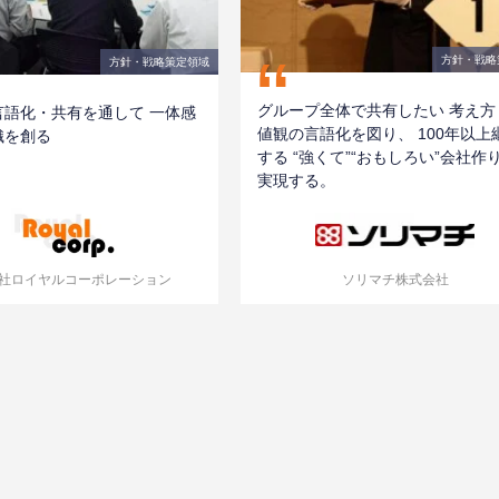
“
方針・戦略
方針・戦略策定領域
グループ全体で共有したい 考え方
言語化・共有を通して 一体感
値観の言語化を図り、 100年以上
織を創る
する “強くて”“おもしろい”会社作
実現する。
社ロイヤルコーポレーション
ソリマチ株式会社