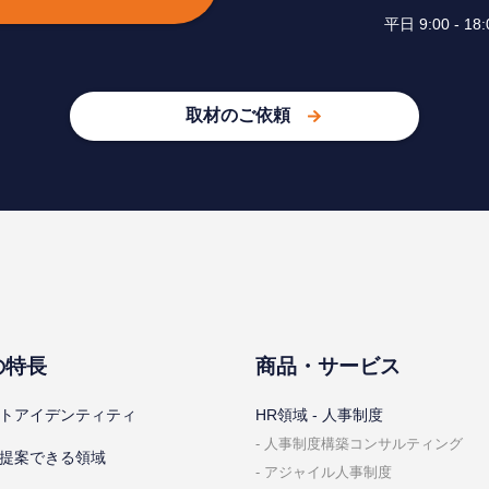
平⽇ 9:00 -
取材のご依頼
の特⻑
商品・サービス
トアイデンティティ
HR領域 - ⼈事制度
⼈事制度構築コンサルティング
提案できる領域
アジャイル⼈事制度