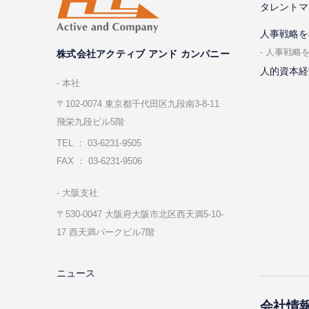
タレントマ
⼈事戦略を
⼈事戦略
株式会社アクティブ アンド カンパニー
人的資本経
本社
〒102-0074 東京都千代⽥区九段南3-8-11
飛栄九段ビル5階
TEL ： 03-6231-9505
FAX ： 03-6231-9506
⼤阪⽀社
〒530-0047 ⼤阪府⼤阪市北区⻄天満5-10-
17 ⻄天満パークビル7階
ニュース
会社情