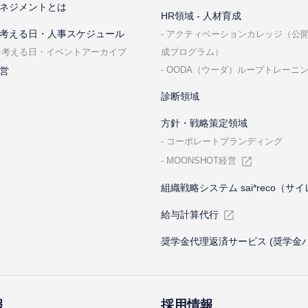
ネジメントとは
HR領域 - ⼈材育成
考える⽇・⼈事スケジュール
アクティベーションカレッジ（公
成プログラム）
を考える⽇・イベントアーカイブ
OODA（ウーダ）ループトレーニ
営
診断領域
⽅針・戦略策定領域
コーポレートブランディング
MOONSHOT経営
組織戦略システム sai*reco（サ
給与計算代⾏
奨学金代理返済サービス (奨学金
報
採⽤情報