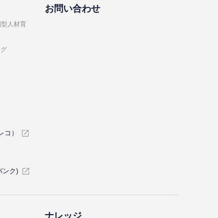
お問い合わせ
開型⼈材育
ング
イレコ）
バンク)
ナレッジ