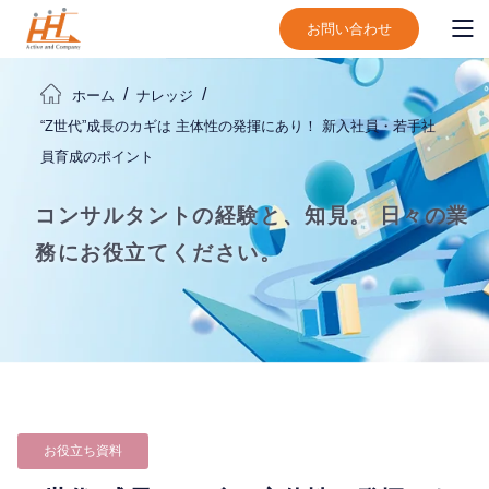
お問い合わせ
ホーム
ナレッジ
“Z世代”成長のカギは 主体性の発揮にあり！ 新入社員・若手社
員育成のポイント
コンサルタントの経験と、知見。
日々の業
務にお役立てください。
お役立ち資料