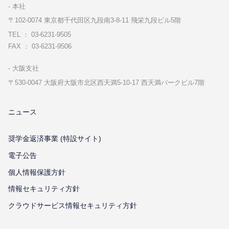
本社
〒102-0074 東京都千代⽥区九段南3-8-11 飛栄九段ビル5階
TEL ： 03-6231-9505
FAX ： 03-6231-9506
⼤阪⽀社
〒530-0047 ⼤阪府⼤阪市北区⻄天満5-10-17 ⻄天満パークビル7階
ニュース
奨学金返済事業 (特設サイト)
電子公告
個⼈情報保護⽅針
情報セキュリティ⽅針
クラウドサービス情報セキュリティ方針