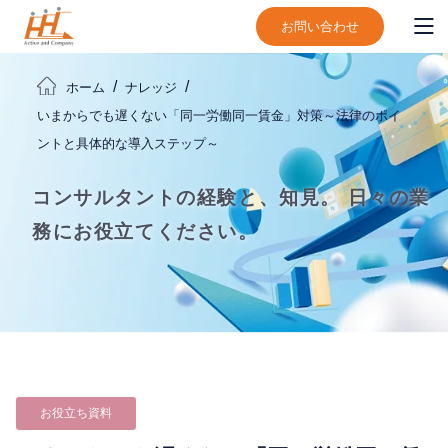
お問い合わせ
ホーム
ナレッジ
いまからでも遅くない「同一労働同一賃金」対策～法律のポイ
ントと具体的な導入ステップ～
コンサルタントの経験と、知見。
日々の業
務にお役立てください。
お役立ち資料