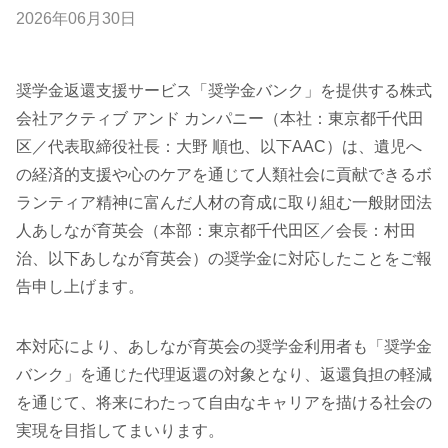
2026
年
06
月
30
日
奨学金返還支援サービス「奨学金バンク」を提供する株式
会社アクティブ アンド カンパニー（本社：東京都千代田
区／代表取締役社長：大野 順也、以下AAC）は、遺児へ
の経済的支援や心のケアを通じて人類社会に貢献できるボ
ランティア精神に富んだ人材の育成に取り組む一般財団法
人あしなが育英会（本部：東京都千代田区／
会長
：村田
治、以下あしなが育英会）の奨学金に対応したことをご報
告申し上げます。
本対応により、あしなが育英会の奨学金利用者も「奨学金
バンク」を通じた代理返還の対象となり、返還負担の軽減
を通じて、将来にわたって自由なキャリアを描ける社会の
実現を目指してまいります。