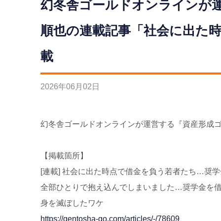
幻冬舎ゴールドオンラインが運
順也の連載記事「社会に出た時
載
2026
年
06
月
02
日
幻冬舎ゴールドオンラインが運営する『資産形成ゴ
【掲載箇所】
[連載] 社会に出た時点で借金を負う若者たち…奨
全部ひとりで抱え込んでしまいました…奨学金を借
身を滅ぼしたワケ
https://gentosha-go.com/articles/-/78609