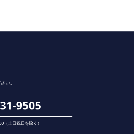
ださい。
231-9505
 18:00（⼟⽇祝⽇を除く）