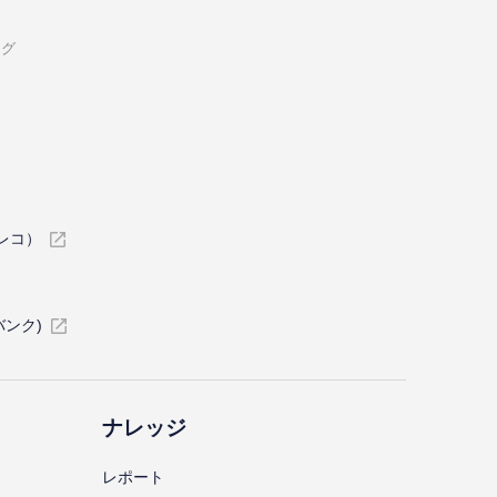
ング
イレコ）
バンク)
ナレッジ
レポート