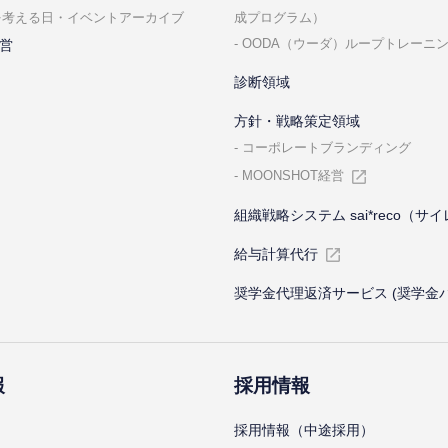
成プログラム）
を考える⽇・イベントアーカイブ
OODA（ウーダ）ループトレーニ
営
診断領域
⽅針・戦略策定領域
コーポレートブランディング
MOONSHOT経営
組織戦略システム sai*reco（サ
給与計算代⾏
奨学金代理返済サービス (奨学金
報
採⽤情報
採⽤情報（中途採⽤）