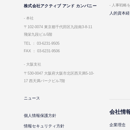
⼈事戦略
株式会社アクティブ アンド カンパニー
人的資本経
本社
〒102-0074 東京都千代⽥区九段南3-8-11
飛栄九段ビル5階
TEL ： 03-6231-9505
FAX ： 03-6231-9506
⼤阪⽀社
〒530-0047 ⼤阪府⼤阪市北区⻄天満5-10-
17 ⻄天満パークビル7階
ニュース
会社情
個⼈情報保護⽅針
企業理念
情報セキュリティ⽅針