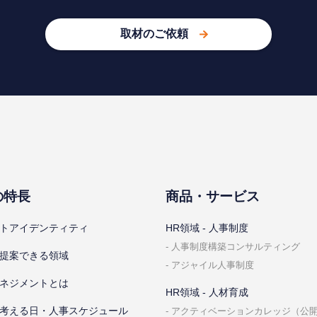
取材のご依頼
の特⻑
商品・サービス
トアイデンティティ
HR領域 - ⼈事制度
⼈事制度構築コンサルティング
提案できる領域
アジャイル⼈事制度
ネジメントとは
HR領域 - ⼈材育成
考える⽇・⼈事スケジュール
アクティベーションカレッジ（公