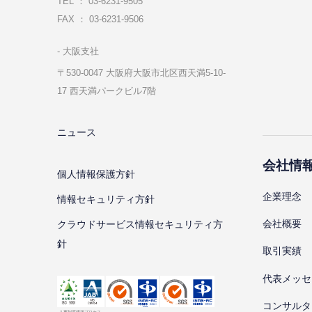
TEL ： 03-6231-9505
FAX ： 03-6231-9506
⼤阪⽀社
〒530-0047 ⼤阪府⼤阪市北区⻄天満5-10-
17 ⻄天満パークビル7階
ニュース
会社情
個⼈情報保護⽅針
企業理念
情報セキュリティ⽅針
会社概要
クラウドサービス情報セキュリティ方
針
取引実績
代表メッセ
コンサルタ