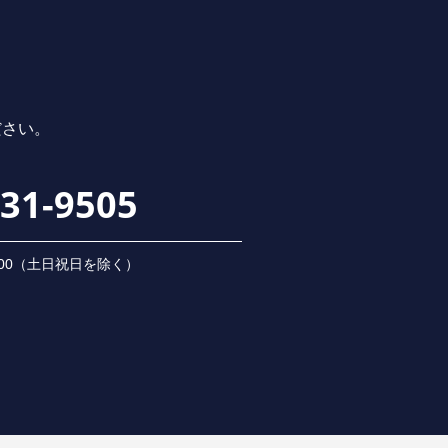
ださい。
231-9505
 18:00（⼟⽇祝⽇を除く）