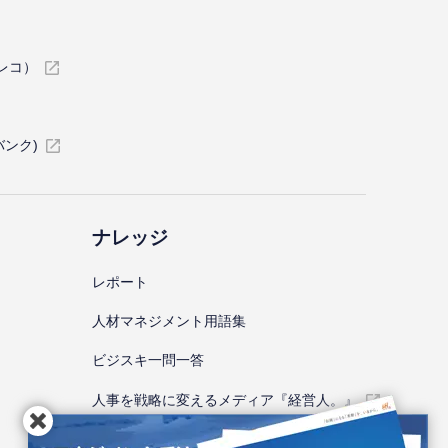
イレコ）
バンク)
ナレッジ
レポート
⼈材マネジメント⽤語集
ビジスキ⼀問⼀答
人事を戦略に変えるメディア『経営人。』