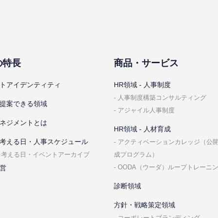
の特⻑
商品・サービス
トアイデンティティ
HR領域 - ⼈事制度
⼈事制度構築コンサルティング
提案できる領域
アジャイル⼈事制度
ネジメントとは
HR領域 - ⼈材育成
考える⽇・⼈事スケジュール
アクティベーションカレッジ（公
成プログラム）
を考える⽇・イベントアーカイブ
OODA（ウーダ）ループトレーニ
営
診断領域
⽅針・戦略策定領域
コーポレートブランディング