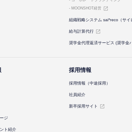
MOONSHOT経営
組織戦略システム sai*reco（サ
給与計算代⾏
奨学金代理返済サービス (奨学金
報
採⽤情報
採⽤情報（中途採⽤）
社員紹介
新卒採⽤サイト
ージ
ント紹介