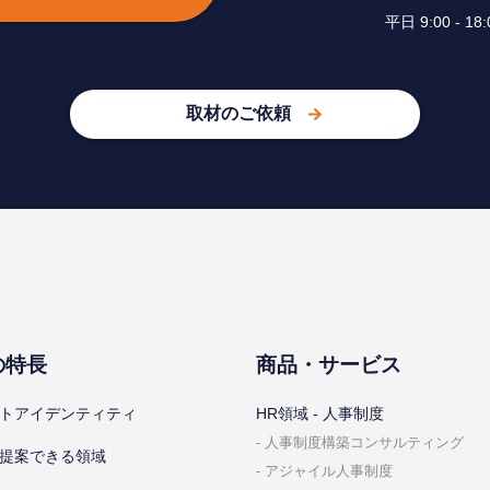
平⽇ 9:00 -
取材のご依頼
の特⻑
商品・サービス
トアイデンティティ
HR領域 - ⼈事制度
⼈事制度構築コンサルティング
提案できる領域
アジャイル⼈事制度