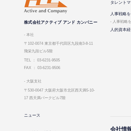
タレントマ
⼈事戦略を
⼈事戦略
株式会社アクティブ アンド カンパニー
人的資本経
本社
〒102-0074 東京都千代⽥区九段南3-8-11
飛栄九段ビル5階
TEL ： 03-6231-9505
FAX ： 03-6231-9506
⼤阪⽀社
〒530-0047 ⼤阪府⼤阪市北区⻄天満5-10-
17 ⻄天満パークビル7階
ニュース
会社情