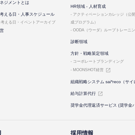
ネジメントとは
HR領域 - ⼈材育成
考える⽇・⼈事スケジュール
アクティベーションカレッジ（公
成プログラム）
を考える⽇・イベントアーカイブ
OODA（ウーダ）ループトレーニ
営
診断領域
⽅針・戦略策定領域
コーポレートブランディング
MOONSHOT経営
組織戦略システム sai*reco（サ
給与計算代⾏
奨学金代理返済サービス (奨学金
報
採⽤情報