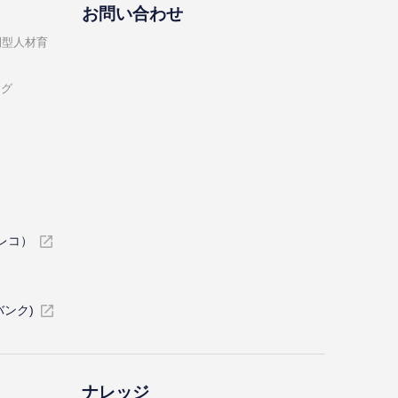
お問い合わせ
開型⼈材育
ング
イレコ）
バンク)
ナレッジ