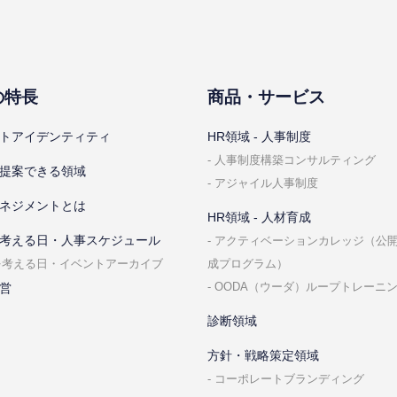
の特⻑
商品・サービス
トアイデンティティ
HR領域 - ⼈事制度
⼈事制度構築コンサルティング
提案できる領域
アジャイル⼈事制度
ネジメントとは
HR領域 - ⼈材育成
考える⽇・⼈事スケジュール
アクティベーションカレッジ（公
成プログラム）
を考える⽇・イベントアーカイブ
OODA（ウーダ）ループトレーニ
営
診断領域
⽅針・戦略策定領域
コーポレートブランディング