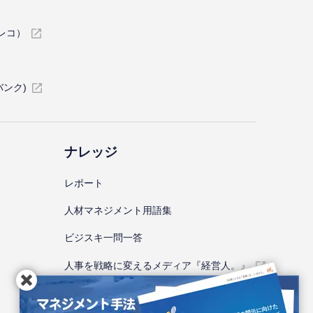
イレコ）
バンク)
ナレッジ
レポート
⼈材マネジメント⽤語集
ビジスキ⼀問⼀答
人事を戦略に変えるメディア『経営人。』