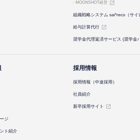
MOONSHOT経営
組織戦略システム sai*reco（サ
給与計算代⾏
奨学金代理返済サービス (奨学金
報
採⽤情報
採⽤情報（中途採⽤）
社員紹介
新卒採⽤サイト
ージ
ント紹介