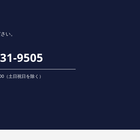
ださい。
231-9505
 18:00（⼟⽇祝⽇を除く）