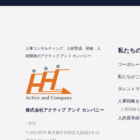
⼈事コンサルティング、⼈材育成、研修、⼈
私たち
材開発のアクティブ アンド カンパニー
コーポレー
私たちがご
タレントマ
⼈事戦略を
⼈事戦略
株式会社アクティブ アンド カンパニー
人的資本経
本社
〒102-0074 東京都千代⽥区九段南3-8-11