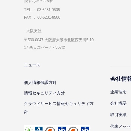
飛栄九段ビル5階
TEL ： 03-6231-9505
FAX ： 03-6231-9506
⼤阪⽀社
〒530-0047 ⼤阪府⼤阪市北区⻄天満5-10-
17 ⻄天満パークビル7階
ニュース
会社情
個⼈情報保護⽅針
企業理念
情報セキュリティ⽅針
会社概要
クラウドサービス情報セキュリティ方
針
取引実績
代表メッセ