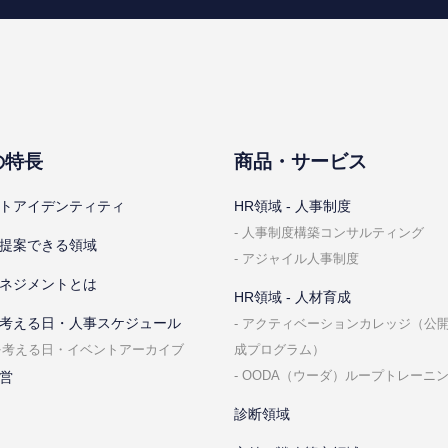
の特⻑
商品・サービス
トアイデンティティ
HR領域 - ⼈事制度
⼈事制度構築コンサルティング
提案できる領域
アジャイル⼈事制度
ネジメントとは
HR領域 - ⼈材育成
考える⽇・⼈事スケジュール
アクティベーションカレッジ（公
成プログラム）
を考える⽇・イベントアーカイブ
OODA（ウーダ）ループトレーニ
営
診断領域