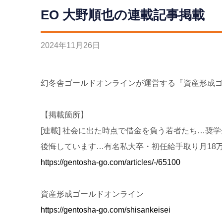
EO 大野順也の連載記事掲載
2024
年
11
月
26
日
幻冬舎ゴールドオンラインが運営する『資産形成ゴ
【掲載箇所】
[連載] 社会に出た時点で借金を負う若者たち…奨
後悔しています…有名私大卒・初任給手取り月18
https://gentosha-go.com/articles/-/65100
資産形成ゴールドオンライン
https://gentosha-go.com/shisankeisei