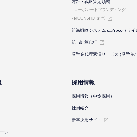
⽅針・戦略策定領域
コーポレートブランディング
MOONSHOT経営
組織戦略システム sai*reco（サ
給与計算代⾏
奨学金代理返済サービス (奨学金
報
採⽤情報
採⽤情報（中途採⽤）
社員紹介
新卒採⽤サイト
ージ