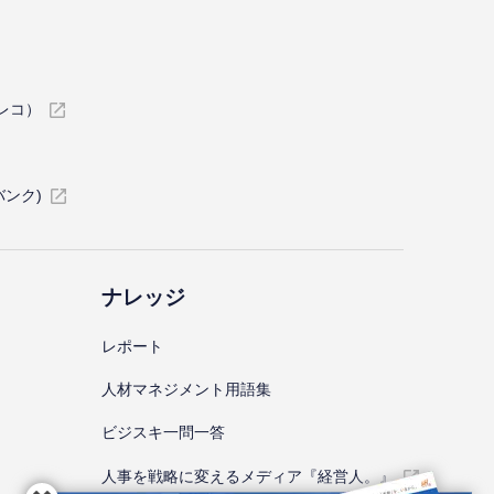
イレコ）
バンク)
ナレッジ
レポート
⼈材マネジメント⽤語集
ビジスキ⼀問⼀答
人事を戦略に変えるメディア『経営人。』