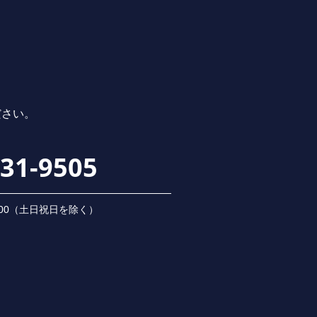
ださい。
231-9505
 18:00（⼟⽇祝⽇を除く）