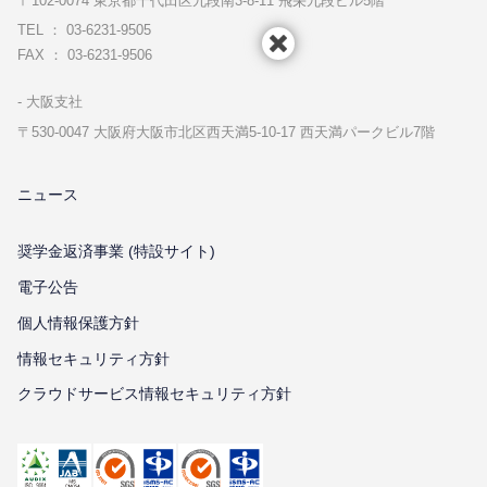
〒102-0074 東京都千代⽥区九段南3-8-11 飛栄九段ビル5階
TEL ： 03-6231-9505
FAX ： 03-6231-9506
⼤阪⽀社
〒530-0047 ⼤阪府⼤阪市北区⻄天満5-10-17 ⻄天満パークビル7階
ニュース
奨学金返済事業 (特設サイト)
電子公告
個⼈情報保護⽅針
情報セキュリティ⽅針
クラウドサービス情報セキュリティ方針