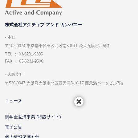
株式会社アクティブ アンド カンパニー
本社
〒102-0074 東京都千代⽥区九段南3-8-11 飛栄九段ビル5階
TEL ： 03-6231-9505
FAX ： 03-6231-9506
⼤阪⽀社
〒530-0047 ⼤阪府⼤阪市北区⻄天満5-10-17 ⻄天満パークビル7階
ニュース
奨学金返済事業 (特設サイト)
電子公告
個⼈情報保護⽅針