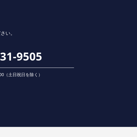
ださい。
231-9505
 18:00（⼟⽇祝⽇を除く）