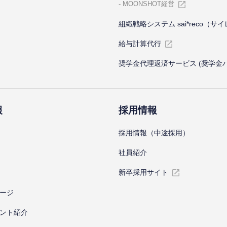
MOONSHOT経営
組織戦略システム sai*reco（サ
給与計算代⾏
奨学金代理返済サービス (奨学金
報
採⽤情報
採⽤情報（中途採⽤）
社員紹介
新卒採⽤サイト
ージ
ント紹介