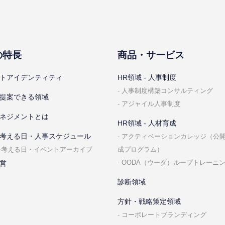
の特⻑
商品・サービス
トアイデンティティ
HR領域 - ⼈事制度
⼈事制度構築コンサルティング
提案できる領域
アジャイル⼈事制度
ネジメントとは
HR領域 - ⼈材育成
考える⽇・⼈事スケジュール
アクティベーションカレッジ（公
成プログラム）
を考える⽇・イベントアーカイブ
OODA（ウーダ）ループトレーニ
営
診断領域
⽅針・戦略策定領域
コーポレートブランディング