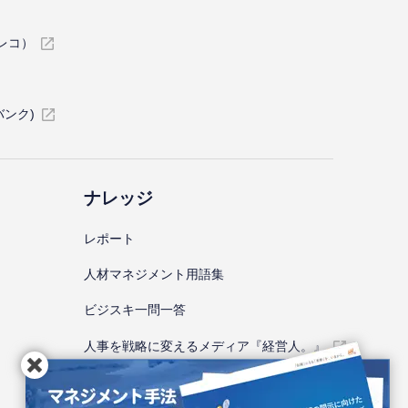
イレコ）
バンク)
ナレッジ
レポート
⼈材マネジメント⽤語集
ビジスキ⼀問⼀答
人事を戦略に変えるメディア『経営人。』