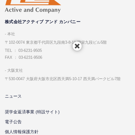
株式会社アクティブ アンド カンパニー
本社
〒102-0074 東京都千代⽥区九段南3-8-11 飛栄九段ビル5階
TEL ： 03-6231-9505
FAX ： 03-6231-9506
⼤阪⽀社
〒530-0047 ⼤阪府⼤阪市北区⻄天満5-10-17 ⻄天満パークビル7階
ニュース
奨学金返済事業 (特設サイト)
電子公告
個⼈情報保護⽅針