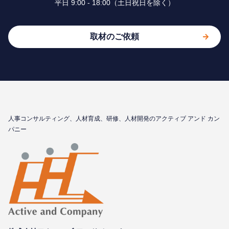
平⽇ 9:00 - 18:00（⼟⽇祝⽇を除く）
取材のご依頼
⼈事コンサルティング、⼈材育成、研修、⼈材開発のアクティブ アンド カン
パニー