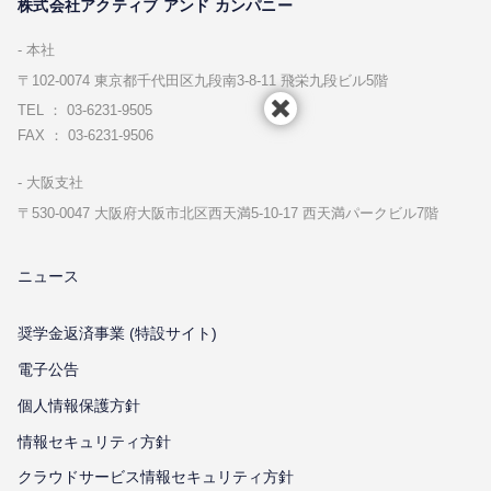
株式会社アクティブ アンド カンパニー
本社
〒102-0074 東京都千代⽥区九段南3-8-11 飛栄九段ビル5階
TEL ： 03-6231-9505
FAX ： 03-6231-9506
⼤阪⽀社
〒530-0047 ⼤阪府⼤阪市北区⻄天満5-10-17 ⻄天満パークビル7階
ニュース
奨学金返済事業 (特設サイト)
電子公告
個⼈情報保護⽅針
情報セキュリティ⽅針
クラウドサービス情報セキュリティ方針