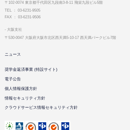
〒102-0074 東京都千代⽥区九段南3-8-11 飛栄九段ビル5階
TEL ： 03-6231-9505
FAX ： 03-6231-9506
⼤阪⽀社
〒530-0047 ⼤阪府⼤阪市北区⻄天満5-10-17 ⻄天満パークビル7階
ニュース
奨学金返済事業 (特設サイト)
電子公告
個⼈情報保護⽅針
情報セキュリティ⽅針
クラウドサービス情報セキュリティ方針