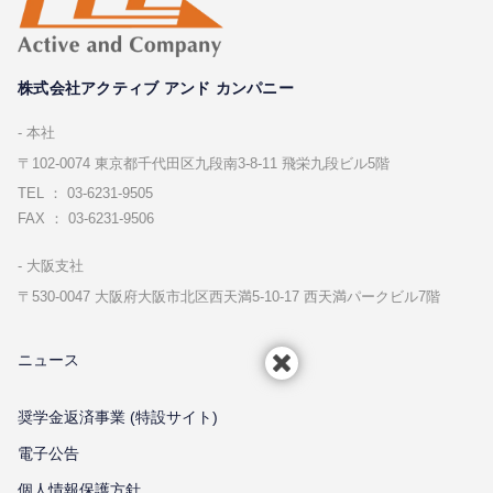
株式会社アクティブ アンド カンパニー
本社
〒102-0074 東京都千代⽥区九段南3-8-11 飛栄九段ビル5階
TEL ： 03-6231-9505
FAX ： 03-6231-9506
⼤阪⽀社
〒530-0047 ⼤阪府⼤阪市北区⻄天満5-10-17 ⻄天満パークビル7階
ニュース
奨学金返済事業 (特設サイト)
電子公告
個⼈情報保護⽅針