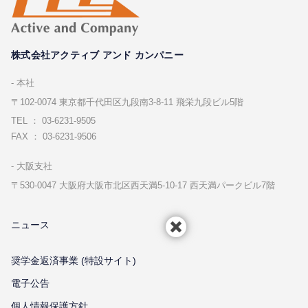
株式会社アクティブ アンド カンパニー
本社
〒102-0074 東京都千代⽥区九段南3-8-11 飛栄九段ビル5階
TEL ： 03-6231-9505
FAX ： 03-6231-9506
⼤阪⽀社
〒530-0047 ⼤阪府⼤阪市北区⻄天満5-10-17 ⻄天満パークビル7階
ニュース
奨学金返済事業 (特設サイト)
電子公告
個⼈情報保護⽅針