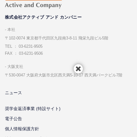
株式会社アクティブ アンド カンパニー
本社
〒102-0074 東京都千代⽥区九段南3-8-11 飛栄九段ビル5階
TEL ： 03-6231-9505
FAX ： 03-6231-9506
⼤阪⽀社
〒530-0047 ⼤阪府⼤阪市北区⻄天満5-10-17 ⻄天満パークビル7階
ニュース
奨学金返済事業 (特設サイト)
電子公告
個⼈情報保護⽅針