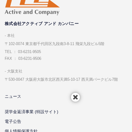
株式会社アクティブ アンド カンパニー
本社
〒102-0074 東京都千代⽥区九段南3-8-11 飛栄九段ビル5階
TEL ： 03-6231-9505
FAX ： 03-6231-9506
⼤阪⽀社
〒530-0047 ⼤阪府⼤阪市北区⻄天満5-10-17 ⻄天満パークビル7階
ニュース
奨学金返済事業 (特設サイト)
電子公告
個⼈情報保護⽅針