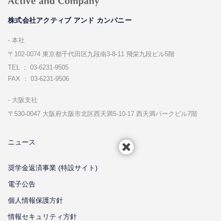
株式会社アクティブ アンド カンパニー
本社
〒102-0074 東京都千代⽥区九段南3-8-11 飛栄九段ビル5階
TEL ： 03-6231-9505
FAX ： 03-6231-9506
⼤阪⽀社
〒530-0047 ⼤阪府⼤阪市北区⻄天満5-10-17 ⻄天満パークビル7階
ニュース
奨学金返済事業 (特設サイト)
電子公告
個⼈情報保護⽅針
情報セキュリティ⽅針