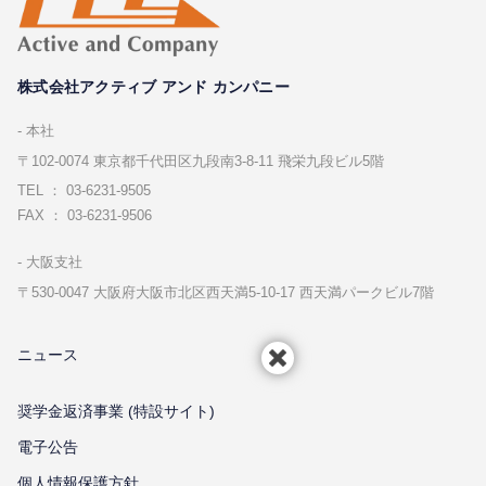
株式会社アクティブ アンド カンパニー
本社
〒102-0074 東京都千代⽥区九段南3-8-11 飛栄九段ビル5階
TEL ： 03-6231-9505
FAX ： 03-6231-9506
⼤阪⽀社
〒530-0047 ⼤阪府⼤阪市北区⻄天満5-10-17 ⻄天満パークビル7階
ニュース
奨学金返済事業 (特設サイト)
電子公告
個⼈情報保護⽅針