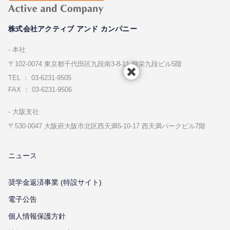
株式会社アクティブ アンド カンパニー
本社
〒102-0074 東京都千代⽥区九段南3-8-11 飛栄九段ビル5階
TEL ： 03-6231-9505
FAX ： 03-6231-9506
⼤阪⽀社
〒530-0047 ⼤阪府⼤阪市北区⻄天満5-10-17 ⻄天満パークビル7階
ニュース
奨学金返済事業 (特設サイト)
電子公告
個⼈情報保護⽅針