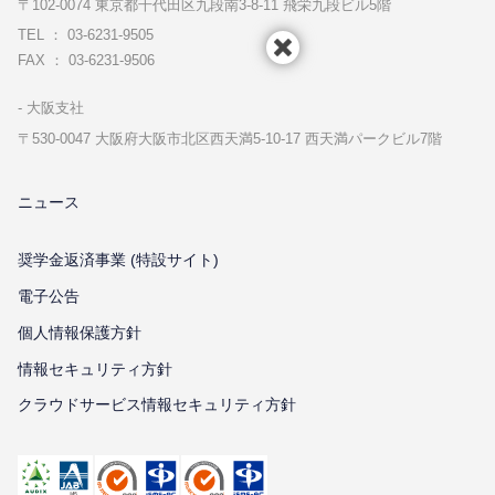
〒102-0074 東京都千代⽥区九段南3-8-11 飛栄九段ビル5階
TEL ： 03-6231-9505
FAX ： 03-6231-9506
⼤阪⽀社
〒530-0047 ⼤阪府⼤阪市北区⻄天満5-10-17 ⻄天満パークビル7階
ニュース
奨学金返済事業 (特設サイト)
電子公告
個⼈情報保護⽅針
情報セキュリティ⽅針
クラウドサービス情報セキュリティ方針