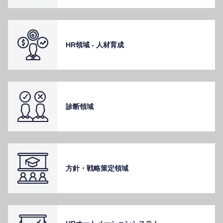
HR領域 - ⼈材育成
診断領域
⽅針・戦略策定領域