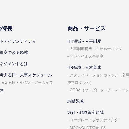
の特⻑
商品・サービス
トアイデンティティ
HR領域 - ⼈事制度
⼈事制度構築コンサルティング
提案できる領域
アジャイル⼈事制度
ネジメントとは
HR領域 - ⼈材育成
考える⽇・⼈事スケジュール
アクティベーションカレッジ（公
成プログラム）
を考える⽇・イベントアーカイブ
OODA（ウーダ）ループトレーニ
営
診断領域
⽅針・戦略策定領域
コーポレートブランディング
MOONSHOT経営