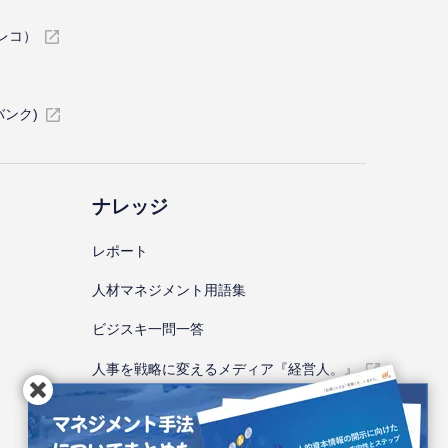
イレコ）
バンク)
ナレッジ
レポート
⼈材マネジメント⽤語集
ビジスキ⼀問⼀答
人事を戦略に変えるメディア『経営人。』