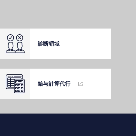
診断領域
給与計算代⾏