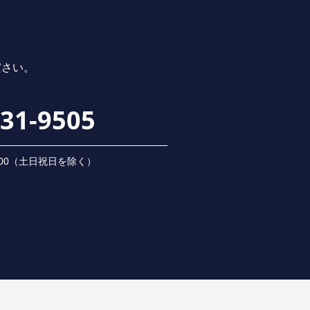
ださい。
231-9505
 18:00（⼟⽇祝⽇を除く）