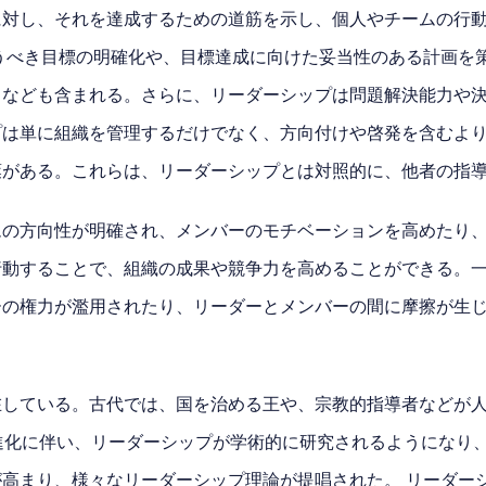
対し、それを達成するための道筋を示し、個人やチームの行動
うべき目標の明確化や、目標達成に向けた妥当性のある計画を
なども含まれる。さらに、リーダーシップは問題解決能力や決
は単に組織を管理するだけでなく、方向付けや啓発を含むより
葉がある。これらは、リーダーシップとは対照的に、他者の指
ムの方向性が明確され、メンバーのモチベーションを高めたり
行動することで、組織の成果や競争力を高めることができる。
ーの権力が濫用されたり、リーダーとメンバーの間に摩擦が生
在している。古代では、国を治める王や、宗教的指導者などが
進化に伴い、リーダーシップが学術的に研究されるようになり
高まり、様々なリーダーシップ理論が提唱された。 リーダー