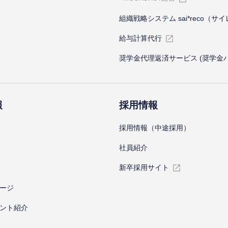
組織戦略システム sai*reco（サ
給与計算代⾏
奨学金代理返済サービス (奨学金
報
採⽤情報
採⽤情報（中途採⽤）
社員紹介
新卒採⽤サイト
ージ
ント紹介