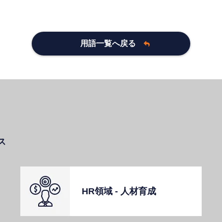
用語一覧へ戻る
ス
HR領域 - ⼈材育成