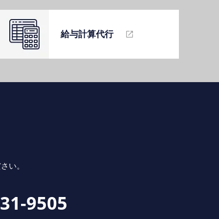
給与計算代⾏
ださい。
231-9505