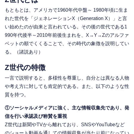
もともとは、アメリカで1960年代中盤～ 1980年頃に生ま
れた世代を「ジェネレーションX（Generation X）」と言
い始めたのが由来と言われている。その後の世代である1
990年代後半～2010年前後生まれを、X→Y→Zのアルファ
ベットの順でくくることで、その時代の象徴を説明してい
る。（諸説あり）
Z世代の特徴
一言で説明すると、多様性を尊重し、自分とは異なる人物
や考え方に対しても肯定的である。また、以下のような性
質を持つ。
①ソーシャルメディアに強く、主な情報収集先であり、発
信を行い承認及び称賛を重視
Z世代は新聞やTVから離れており、SNSやYouTubeなど
のショート動画を通しての情報収集が当たり前になってい