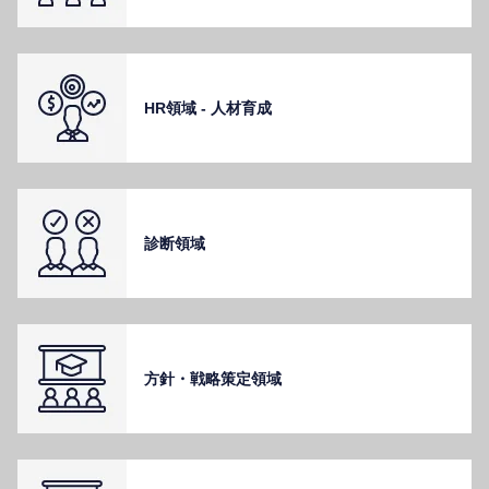
HR領域 - ⼈材育成
診断領域
⽅針・戦略策定領域