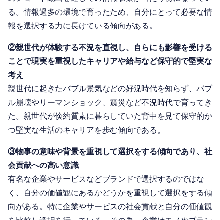
る。情報過多の環境で育ったため、自分にとって必要な情
報を選択する力に長けている傾向がある。
②親世代が体験する不況を直視し、自らにも影響を受ける
ことで現実を重視したキャリアや給与など保守的で堅実な
考え
親世代に起きたバブル景気などの好況時代を知らず、バブ
ル崩壊やリーマンショック、震災など不況時代で育ってき
た。親世代が倹約質素に暮らしていた背中を見て保守的か
つ堅実な生活のキャリアを歩む傾向である。
③物事の意味や背景を重視して選択をする傾向であり、社
会貢献への高い意識
有名な企業やサービスなどブランドで選択するのではな
く、自分の価値観にあるかどうかを重視して選択をする傾
向がある。特に企業やサービスの社会貢献と自分の価値観