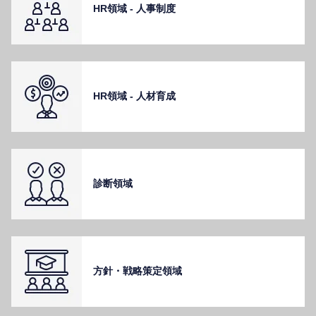
HR領域 - ⼈事制度
HR領域 - ⼈材育成
診断領域
⽅針・戦略策定領域