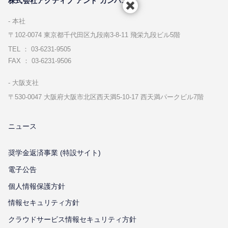
株式会社アクティブ アンド カンパニー
本社
〒102-0074 東京都千代⽥区九段南3-8-11 飛栄九段ビル5階
TEL ： 03-6231-9505
FAX ： 03-6231-9506
⼤阪⽀社
〒530-0047 ⼤阪府⼤阪市北区⻄天満5-10-17 ⻄天満パークビル7階
ニュース
奨学金返済事業 (特設サイト)
電子公告
個⼈情報保護⽅針
情報セキュリティ⽅針
クラウドサービス情報セキュリティ方針