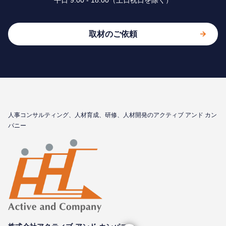
平⽇ 9:00 - 18:00（⼟⽇祝⽇を除く）
取材のご依頼
⼈事コンサルティング、⼈材育成、研修、⼈材開発のアクティブ アンド カン
パニー