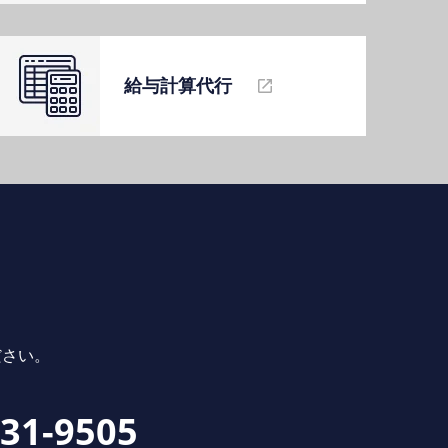
給与計算代⾏
ださい。
231-9505