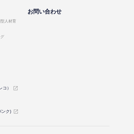
お問い合わせ
開型⼈材育
ング
イレコ）
バンク)