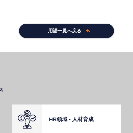
用語一覧へ戻る
ス
HR領域 - ⼈材育成