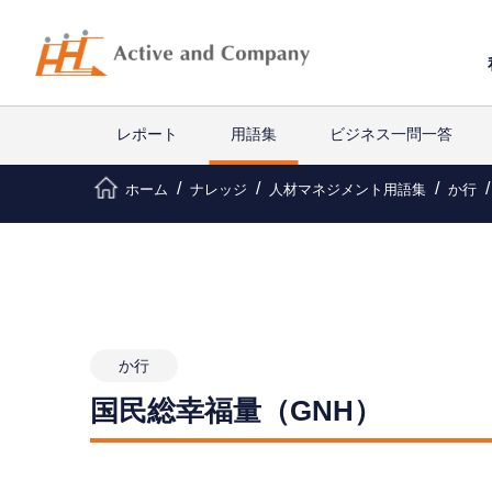
レポート
用語集
ビジネス一問一答
ホーム
ナレッジ
人材マネジメント用語集
か行
か行
国民総幸福量（GNH）