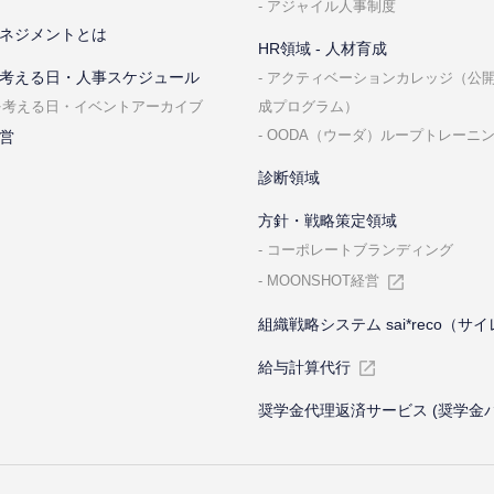
アジャイル⼈事制度
ネジメントとは
HR領域 - ⼈材育成
考える⽇・⼈事スケジュール
アクティベーションカレッジ（公
成プログラム）
を考える⽇・イベントアーカイブ
OODA（ウーダ）ループトレーニ
営
診断領域
⽅針・戦略策定領域
コーポレートブランディング
MOONSHOT経営
組織戦略システム sai*reco（サ
給与計算代⾏
奨学金代理返済サービス (奨学金