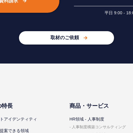
資料請求
平⽇ 9:00 -
取材のご依頼
の特⻑
商品・サービス
トアイデンティティ
HR領域 - ⼈事制度
⼈事制度構築コンサルティング
提案できる領域