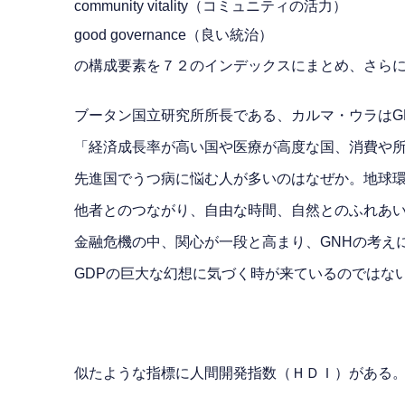
community vitality（コミュニティの活力）
good governance（良い統治）
の構成要素を７２のインデックスにまとめ、さらに
ブータン国立研究所所長である、カルマ・ウラはG
「経済成長率が高い国や医療が高度な国、消費や
先進国でうつ病に悩む人が多いのはなぜか。地球
他者とのつながり、自由な時間、自然とのふれあ
金融危機の中、関心が一段と高まり、GNHの考え
GDPの巨大な幻想に気づく時が来ているのではな
似たような指標に人間開発指数（ＨＤＩ）がある