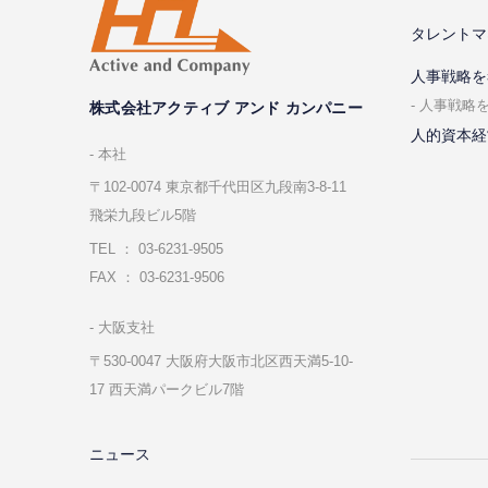
タレントマ
⼈事戦略を
⼈事戦略
株式会社アクティブ アンド カンパニー
人的資本経
本社
〒102-0074 東京都千代⽥区九段南3-8-11
飛栄九段ビル5階
TEL ： 03-6231-9505
FAX ： 03-6231-9506
⼤阪⽀社
〒530-0047 ⼤阪府⼤阪市北区⻄天満5-10-
17 ⻄天満パークビル7階
ニュース