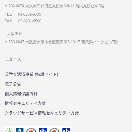
〒102-0074 東京都千代⽥区九段南3-8-11 飛栄九段ビル5階
TEL ： 03-6231-9505
FAX ： 03-6231-9506
⼤阪⽀社
〒530-0047 ⼤阪府⼤阪市北区⻄天満5-10-17 ⻄天満パークビル7階
ニュース
奨学金返済事業 (特設サイト)
電子公告
個⼈情報保護⽅針
情報セキュリティ⽅針
クラウドサービス情報セキュリティ方針