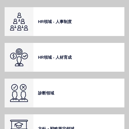
HR領域 - ⼈事制度
HR領域 - ⼈材育成
診断領域
⽅針・戦略策定領域