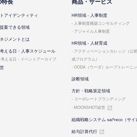
の特⻑
商品・サービス
トアイデンティティ
HR領域 - ⼈事制度
⼈事制度構築コンサルティング
提案できる領域
アジャイル⼈事制度
ネジメントとは
HR領域 - ⼈材育成
考える⽇・⼈事スケジュール
アクティベーションカレッジ（公
成プログラム）
を考える⽇・イベントアーカイブ
OODA（ウーダ）ループトレーニ
営
診断領域
⽅針・戦略策定領域
コーポレートブランディング
MOONSHOT経営
組織戦略システム sai*reco（サ
給与計算代⾏