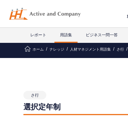
レポート
用語集
ビジネス一問一答
ホーム
ナレッジ
人材マネジメント用語集
さ行
さ行
選択定年制