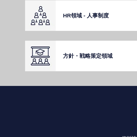
HR領域 - ⼈事制度
⽅針・戦略策定領域