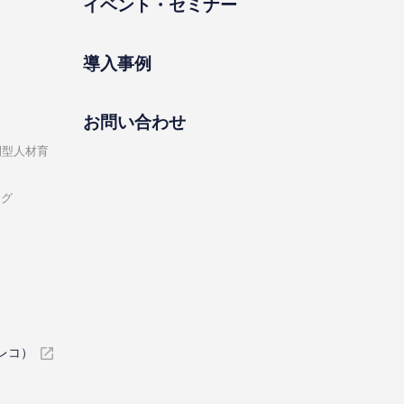
イベント・セミナー
導⼊事例
お問い合わせ
開型⼈材育
ング
イレコ）