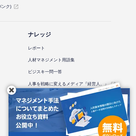
バンク)
ナレッジ
レポート
⼈材マネジメント⽤語集
ビジスキ⼀問⼀答
人事を戦略に変えるメディア『経営人。』