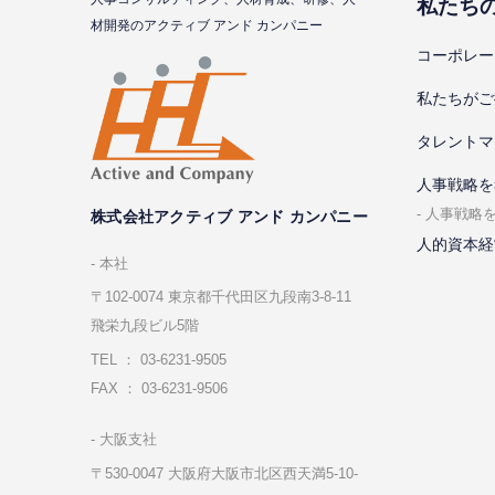
私たち
材開発のアクティブ アンド カンパニー
コーポレー
私たちがご
タレントマ
⼈事戦略を
⼈事戦略
株式会社アクティブ アンド カンパニー
人的資本経
本社
〒102-0074 東京都千代⽥区九段南3-8-11
飛栄九段ビル5階
TEL ： 03-6231-9505
FAX ： 03-6231-9506
⼤阪⽀社
〒530-0047 ⼤阪府⼤阪市北区⻄天満5-10-