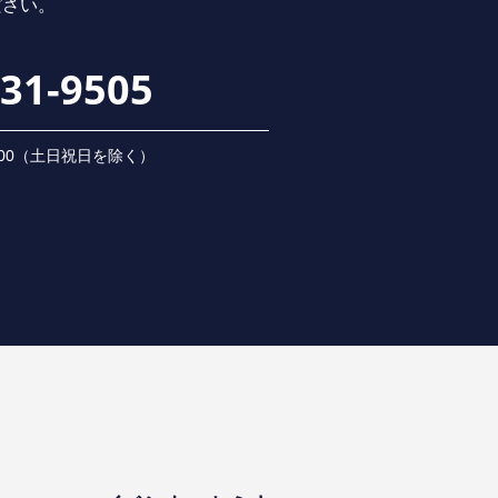
ださい。
231-9505
 18:00（⼟⽇祝⽇を除く）