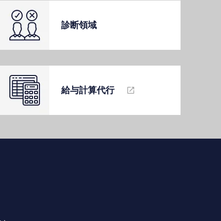
診断領域
給与計算代⾏