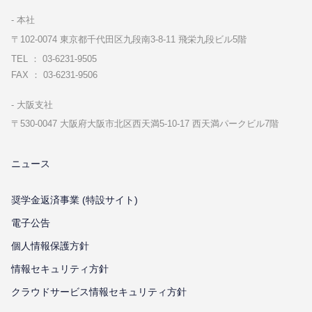
本社
〒102-0074 東京都千代⽥区九段南3-8-11 飛栄九段ビル5階
TEL ： 03-6231-9505
FAX ： 03-6231-9506
⼤阪⽀社
〒530-0047 ⼤阪府⼤阪市北区⻄天満5-10-17 ⻄天満パークビル7階
ニュース
奨学金返済事業 (特設サイト)
電子公告
個⼈情報保護⽅針
情報セキュリティ⽅針
クラウドサービス情報セキュリティ方針