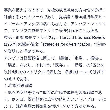
事業を拡大するうえで、今後の成長戦略の方向性を分析・
評価するためのツールであり、提唱者の米国経済学者Ｈ・
イゴール・アンゾフの名にちなんで、アンゾフ・マトリク
ス、アンゾフの成長マトリクス等呼ばれることもある。
製品－市場 成長マトリクスは、Harvard Business Review
(1957年)掲載の論文「strategies for diversification」で初め
て登場した理論である。
アンゾフは経営戦略に関して、縦軸に「市場」、横軸に
「製品」をとり、それぞれ「既存」、「新規」の2区分を
設け4象限のマトリクスで表した。各象限については以下
の通りである。
１.市場浸透戦略
・既存の商品を使って既存の市場で成長を図る戦略であ
る。例えば、既存顧客に広告や値引きというアプローチに
より、既存商品の販売量を増やしていく方法がある。