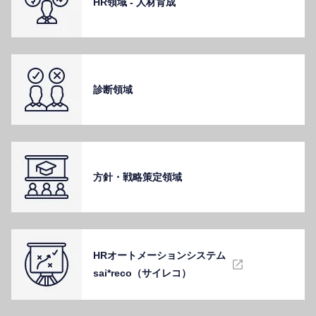
HR領域 - ⼈材育成
診断領域
⽅針・戦略策定領域
HRオートメーションシステム
sai*reco（サイレコ）