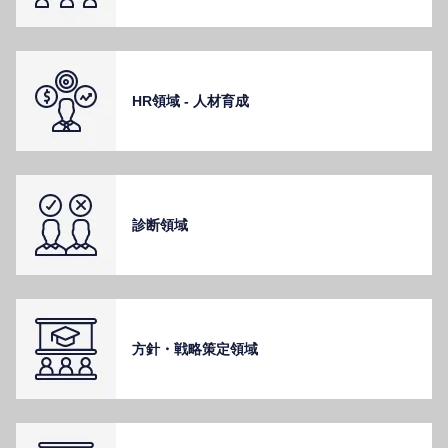
HR領域 - ⼈材育成
診断領域
⽅針・戦略策定領域