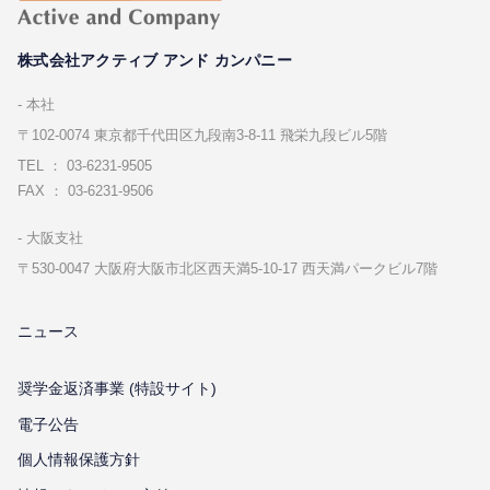
株式会社アクティブ アンド カンパニー
本社
〒102-0074 東京都千代⽥区九段南3-8-11 飛栄九段ビル5階
TEL ： 03-6231-9505
FAX ： 03-6231-9506
⼤阪⽀社
〒530-0047 ⼤阪府⼤阪市北区⻄天満5-10-17 ⻄天満パークビル7階
ニュース
奨学金返済事業 (特設サイト)
電子公告
個⼈情報保護⽅針