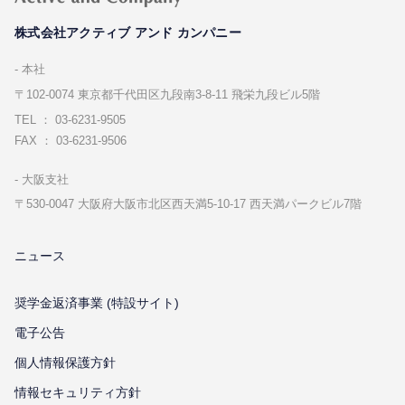
株式会社アクティブ アンド カンパニー
本社
〒102-0074 東京都千代⽥区九段南3-8-11 飛栄九段ビル5階
TEL ： 03-6231-9505
FAX ： 03-6231-9506
⼤阪⽀社
〒530-0047 ⼤阪府⼤阪市北区⻄天満5-10-17 ⻄天満パークビル7階
ニュース
奨学金返済事業 (特設サイト)
電子公告
個⼈情報保護⽅針
情報セキュリティ⽅針