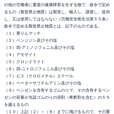
の他の労働者に重度の健康障害を生ずる物で、政令で定め
るもの（製造禁止物質）は製造し、輸入し、譲渡し、提供
し、又は使用してはならない（労働安全衛生法第５５条）
政令で定める製造禁止物質とは、以下のものである。
（１）黄りんマッチ
（２）ベンジジン及びその塩
（３）四-アミノジフェニル及びその塩
（４）アモサイト
（５）クロシドライト
（６）四-ニトロジフェニル及びその塩
（７）ビス（クロロメチル）エテール
（８）ベーターサフチルアミン及びその塩
（９）ベンゼンを含有するゴムのりで、その含有するベン
ゼンの容量が当該ゴムのりの溶剤（希釈剤を含む）の５％
を越えるもの
（１０）上記（２）～（８）までに掲げるもので、その重