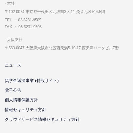
本社
〒102-0074 東京都千代⽥区九段南3-8-11 飛栄九段ビル5階
TEL ： 03-6231-9505
FAX ： 03-6231-9506
⼤阪⽀社
〒530-0047 ⼤阪府⼤阪市北区⻄天満5-10-17 ⻄天満パークビル7階
ニュース
奨学金返済事業 (特設サイト)
電子公告
個⼈情報保護⽅針
情報セキュリティ⽅針
クラウドサービス情報セキュリティ方針