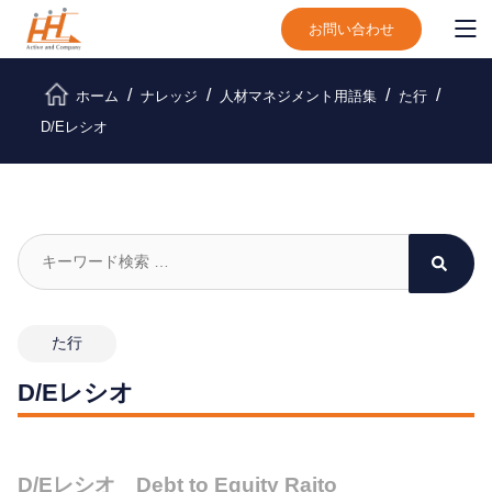
お問い合わせ
ホーム
ナレッジ
人材マネジメント用語集
た行
D/Eレシオ
た行
D/Eレシオ
D/Eレシオ Debt to Equity Raito