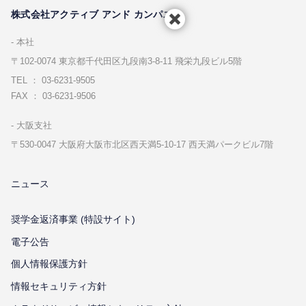
株式会社アクティブ アンド カンパニー
本社
〒102-0074 東京都千代⽥区九段南3-8-11 飛栄九段ビル5階
TEL ： 03-6231-9505
FAX ： 03-6231-9506
⼤阪⽀社
〒530-0047 ⼤阪府⼤阪市北区⻄天満5-10-17 ⻄天満パークビル7階
ニュース
奨学金返済事業 (特設サイト)
電子公告
個⼈情報保護⽅針
情報セキュリティ⽅針