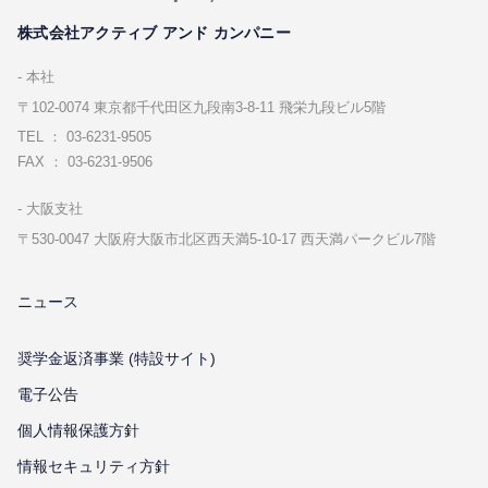
株式会社アクティブ アンド カンパニー
本社
〒102-0074 東京都千代⽥区九段南3-8-11 飛栄九段ビル5階
TEL ： 03-6231-9505
FAX ： 03-6231-9506
⼤阪⽀社
〒530-0047 ⼤阪府⼤阪市北区⻄天満5-10-17 ⻄天満パークビル7階
ニュース
奨学金返済事業 (特設サイト)
電子公告
個⼈情報保護⽅針
情報セキュリティ⽅針