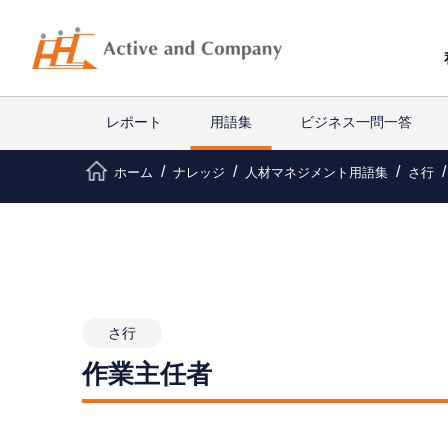
レポート
用語集
ビジネス一問一答
ホーム
ナレッジ
人材マネジメント用語集
さ行
さ行
作業主任者