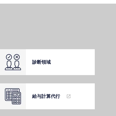
診断領域
給与計算代⾏