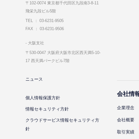
〒102-0074 東京都千代⽥区九段南3-8-11
飛栄九段ビル5階
TEL ： 03-6231-9505
FAX ： 03-6231-9506
⼤阪⽀社
〒530-0047 ⼤阪府⼤阪市北区⻄天満5-10-
17 ⻄天満パークビル7階
ニュース
会社情
個⼈情報保護⽅針
企業理念
情報セキュリティ⽅針
会社概要
クラウドサービス情報セキュリティ方
針
取引実績