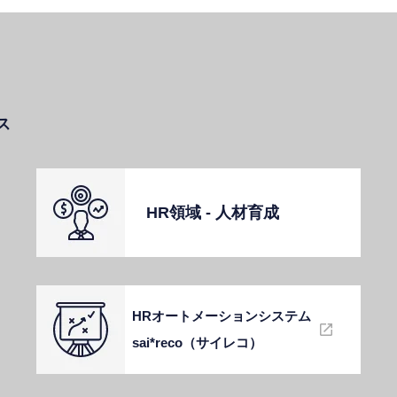
ス
HR領域 - ⼈材育成
HRオートメーションシステム
sai*reco（サイレコ）