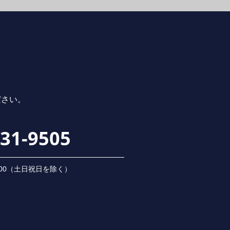
ださい。
231-9505
 18:00（⼟⽇祝⽇を除く）