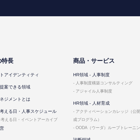
の特⻑
商品・サービス
トアイデンティティ
HR領域 - ⼈事制度
⼈事制度構築コンサルティング
提案できる領域
アジャイル⼈事制度
ネジメントとは
HR領域 - ⼈材育成
考える⽇・⼈事スケジュール
アクティベーションカレッジ（公
成プログラム）
を考える⽇・イベントアーカイブ
OODA（ウーダ）ループトレーニ
営
診断領域