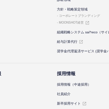
⽅針・戦略策定領域
コーポレートブランディング
MOONSHOT経営
組織戦略システム sai*reco（サ
給与計算代⾏
奨学金代理返済サービス (奨学金
報
採⽤情報
採⽤情報（中途採⽤）
社員紹介
新卒採⽤サイト