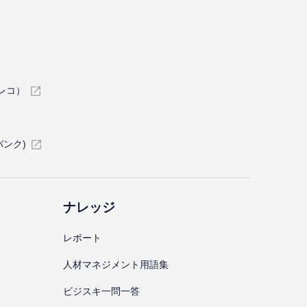
イレコ）
バンク)
ナレッジ
レポート
⼈材マネジメント⽤語集
ビジスキ⼀問⼀答